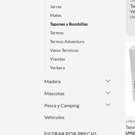
LÍ
Ta
Jarras
Ve
Mates
U
Tapones y Bombillas
Termos
Termos Adventure
Vasos Termicos
Viandas
Yerbera
Madera
Mascotas
Pesca y Camping
+
Vehiculos
LÍNE
Tapo
UYU
FILTRAR POR PRECIO