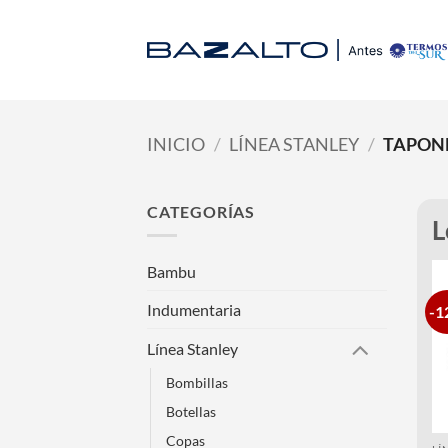
Saltar
al
contenido
INICIO
/
LÍNEA STANLEY
/
TAPONE
CATEGORÍAS
L
Bambu
Indumentaria
-1
Línea Stanley
Bombillas
Botellas
Copas