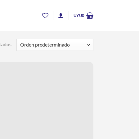
UYU
0
ltados