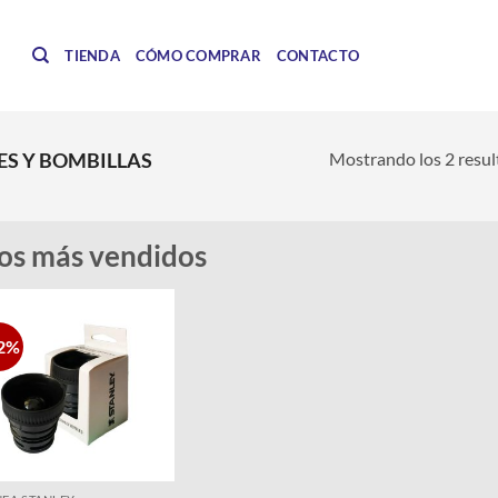
TIENDA
CÓMO COMPRAR
CONTACTO
Mostrando los 2 resu
S Y BOMBILLAS
os más vendidos
2%
Añadir
a la
lista de
deseos
+