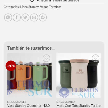
Categorías:
Línea Stanley
,
Vasos Termicos
También te sugerimos...
-20%
Añadir
Añadir
a la
a la
lista de
lista de
deseos
deseos
LÍNEA STANLEY
LÍNEA STANLEY
Vaso Stanley Quencher H2.0
Mate Con Tapa Stanley Terere