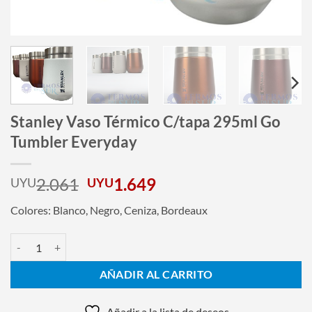
Stanley Vaso Térmico C/tapa 295ml Go
Tumbler Everyday
El
El
2.061
1.649
UYU
UYU
precio
precio
Colores: Blanco, Negro, Ceniza, Bordeaux
original
actual
era:
es:
Stanley Vaso Térmico C/tapa 295ml Go Tumbler Everyday cantidad
UYU2.061.
UYU1.649.
AÑADIR AL CARRITO
Añadir a la lista de deseos