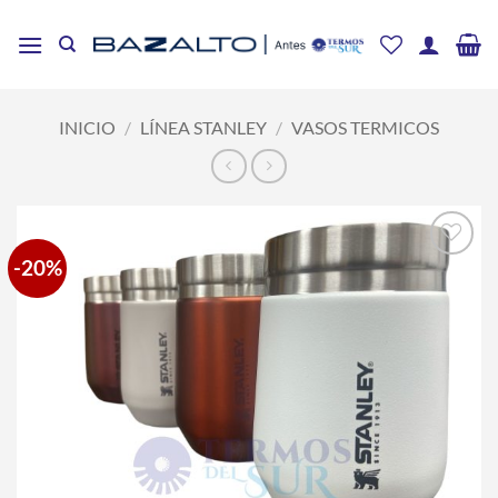
Saltar
al
contenido
INICIO
/
LÍNEA STANLEY
/
VASOS TERMICOS
-20%
Añadir
a la
lista
de
deseos