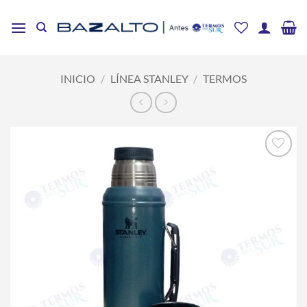
Saltar
al
contenido
INICIO
/
LÍNEA STANLEY
/
TERMOS
Añadir
a la
lista
de
deseos