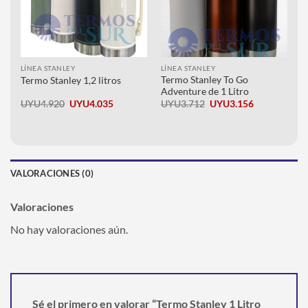
LÍNEA STANLEY
LÍNEA STANLEY
Termo Stanley To Go
Termo Stanley 1,2 litros
Adventure de 1 Litro
El
El
El
El
UYU
4.920
UYU
4.035
UYU
3.712
UYU
3.156
precio
precio
precio
precio
original
actual
original
actual
era:
es:
era:
es:
UYU4.920.
UYU4.035.
UYU3.712.
UYU3.156.
VALORACIONES (0)
Valoraciones
No hay valoraciones aún.
Sé el primero en valorar “Termo Stanley 1 Litro