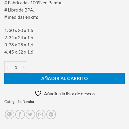
# Fabricadas 100% en Bambu
UYU1.586.
UYU1.268.
# Libre de BPA.
# medidas en cm:
1. 30 x 20 x 1,6
2. 34 x 24 x 1,6
3. 38 x 28 x 1,6
4. 45 x 32 x 1,6
Juego De 4 Tablas De Cocina De Bambú 100% Natural cantidad
AÑADIR AL CARRITO
Añadir a la lista de deseos
Categoría:
Bambu