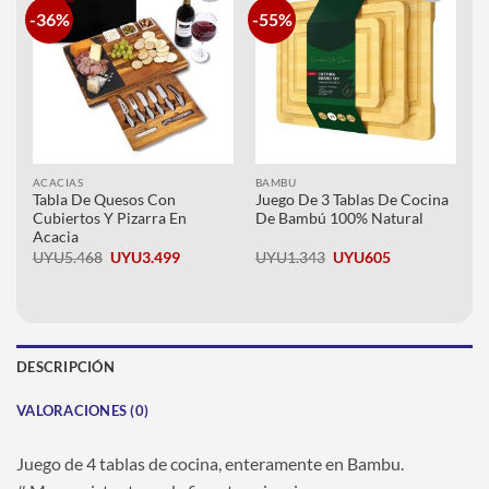
-36%
-55%
Añadir
Añadir
a la
a la
lista de
lista de
deseos
deseos
ACACIAS
BAMBU
Tabla De Quesos Con
Juego De 3 Tablas De Cocina
Cubiertos Y Pizarra En
De Bambú 100% Natural
Acacia
El
El
El
El
UYU
5.468
UYU
3.499
UYU
1.343
UYU
605
precio
precio
precio
precio
original
actual
original
actual
era:
es:
era:
es:
UYU5.468.
UYU3.499.
UYU1.343.
UYU605.
DESCRIPCIÓN
VALORACIONES (0)
Juego de 4 tablas de cocina, enteramente en Bambu.