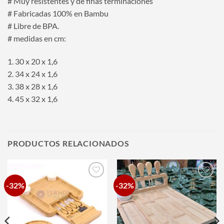
# Muy resistentes y de finas terminaciones
# Fabricadas 100% en Bambu
# Libre de BPA.
# medidas en cm:
1. 30 x 20 x 1,6
2. 34 x 24 x 1,6
3. 38 x 28 x 1,6
4. 45 x 32 x 1,6
PRODUCTOS RELACIONADOS
-32%
-32%
Añadir
Añadir
a la
a la
lista de
lista de
deseos
deseos