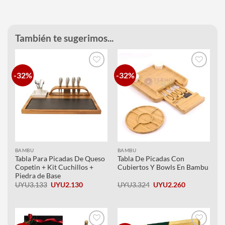
También te sugerimos...
-32%
-32%
Añadir
Añadir
a la
a la
lista de
lista de
deseos
deseos
BAMBU
BAMBU
Tabla Para Picadas De Queso
Tabla De Picadas Con
Copetin + Kit Cuchillos +
Cubiertos Y Bowls En Bambu
Piedra de Base
El
El
El
El
UYU
3.133
UYU
2.130
UYU
3.324
UYU
2.260
precio
precio
precio
precio
original
actual
original
actual
era:
es:
era:
es:
UYU3.133.
UYU2.130.
UYU3.324.
UYU2.260.