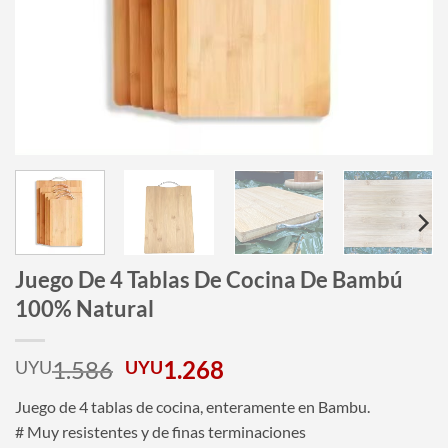
Juego De 4 Tablas De Cocina De Bambú
100% Natural
El
El
1.586
1.268
UYU
UYU
precio
precio
Juego de 4 tablas de cocina, enteramente en Bambu.
original
actual
# Muy resistentes y de finas terminaciones
era:
es: