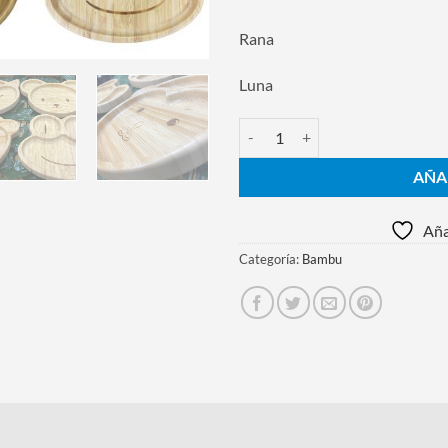
Rana
Luna
Plato De Animalitos En Madera P
AÑA
Aña
Categoría:
Bambu