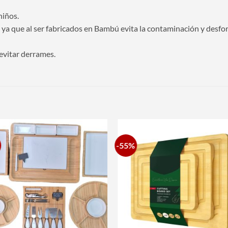
niños.
ya que al ser fabricados en Bambú evita la contaminación y desfor
evitar derrames.
S
-55%
Añadir
Aña
a la
a 
lista de
list
deseos
des