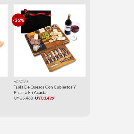
-36%
ir
Añadir
a
a la
 de
lista de
os
deseos
+
ACACIAS
Tabla De Quesos Con Cubiertos Y
Pizarra En Acacia
El
El
UYU
5.468
UYU
3.499
precio
precio
original
actual
era:
es:
UYU5.468.
UYU3.499.