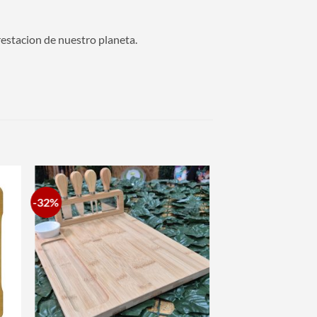
estacion de nuestro planeta.
-32%
dir
Añadir
la
a la
a de
lista de
eos
deseos