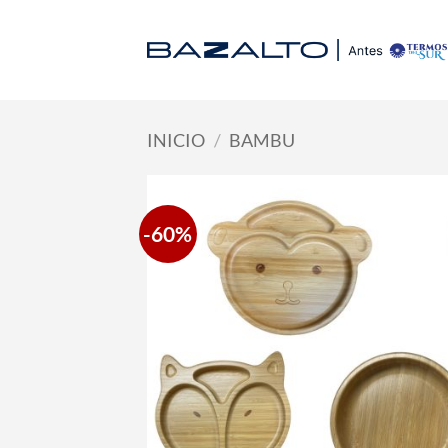
Saltar
al
contenido
INICIO
/
BAMBU
-60%