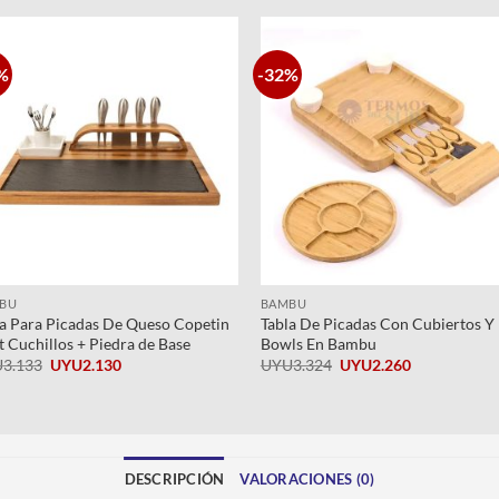
%
-32%
Añadir
Añad
a la
a l
lista de
lista
deseos
dese
+
+
BU
BAMBU
la Para Picadas De Queso Copetin
Tabla De Picadas Con Cubiertos Y
t Cuchillos + Piedra de Base
Bowls En Bambu
El
El
El
El
U
3.133
UYU
2.130
UYU
3.324
UYU
2.260
precio
precio
precio
precio
original
actual
original
actual
era:
es:
era:
es:
UYU3.133.
UYU2.130.
UYU3.324.
UYU2.260.
DESCRIPCIÓN
VALORACIONES (0)