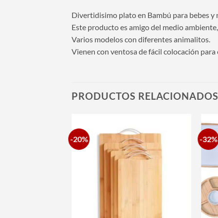
Divertidisimo plato en Bambú para bebes y 
Este producto es amigo del medio ambiente, 
Varios modelos con diferentes animalitos.
Vienen con ventosa de fácil colocación para 
PRODUCTOS RELACIONADO
-20%
-32%
Añadir
Añadir
a la
a la
lista de
lista de
deseos
deseos