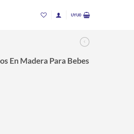
UYU
0
tos En Madera Para Bebes
cio
ual
U376.